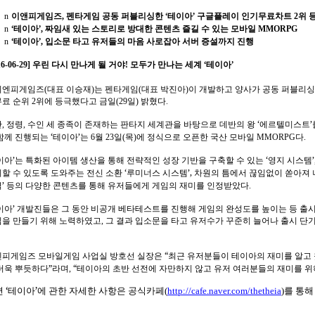
‘
’
n
이앤피게임즈
,
펜타게임 공동 퍼블리싱한
테이아
구글플레이 인기무료차트
2
위 
‘
’
n
테이아
,
짜임새 있는 스토리로 방대한 콘텐츠 즐길 수 있는 모바일
MMORPG
‘
’
n
테이아
,
입소문 타고 유저들의 마음 사로잡아 서버 증설까지 진행
‘
’
16-06-29]
우린 다시 만나게 될 거야
!
모두가 만나는 세계
테이아
이엔피게임즈
(
대표 이승재
)
는 펜타게임
(
대표 박진아
)
이 개발하고 양사가 공동 퍼블리
료 순위
2
위에 등극했다고 금일
(29
일
)
밝혔다
.
‘
’
간
,
정령
,
수인 세 종족이 존재하는 판타지 세계관을 바탕으로 데반의 왕
에르텔미스트
‘
’
함께 진행되는
테이아
는
6
월
23
일
(
목
)
에 정식으로 오픈한 국산 모바일
MMORPG
다
.
’
‘
’
이아
는 특화된 아이템 생산을 통해 전략적인 성장 기반을 구축할 수 있는
영지 시스템
‘
’,
할 수 있도록 도와주는 전신 소환
루미너스 시스템
차원의 틈에서 끊임없이 쏟아져
’
격
등의 다양한 콘텐츠를 통해 유저들에게 게임의 재미를 인정받았다
.
’
이아
개발진들은 그 동안 비공개 베타테스트를 진행해 게임의 완성도를 높이는 등 출시
을 만들기 위해 노력하였고
,
그 결과 입소문을 타고 유저수가 꾸준히 늘어나 출시 단
“
엔피게임즈 모바일게임 사업실 방호선 실장은
최근 유저분들이 테이아의 재미를 알고
”
“
더욱 뿌듯하다
라며
,
테이아의 초반 선전에 자만하지 않고 유저 여러분들의 재미를 
‘
’
편
테이아
에 관한 자세한 사항은 공식카페
(
http://cafe.naver.com/thetheia
)
를 통해