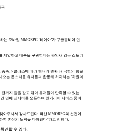
등극
‘
’
싱하는 모바일
MMORPG
테이아
가 구글플레이 인
를 제압하고 대륙을 구원한다는 짜임새 있는 스토리
,
종족과 클래스에 따라 형태가 변환 돼 극한의 힘을
‘
 나오는 몬스터를 유저들과 합동해 처치하는
차원의
 전까지 칼을 갈고 닦아 유저들이 만족할 수 있는
기간 만에 신서버를 오픈하며 인기리에 서비스 중이
 찾아주셔서 감사드린다
.
국산
MMORPG
의 선전이
”
위하여 혼신의 노력을 다하겠다
라고 전했다
.
 확인할 수 있다
.