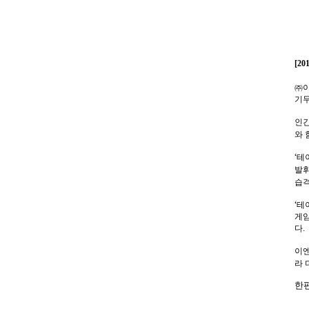
[20
㈜
기무
인
와 
‘
테
발휘
습
‘
테
게임
다
.
이
라 
한